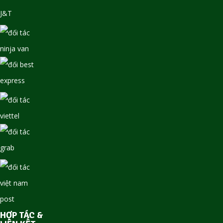
HỢP TÁC &