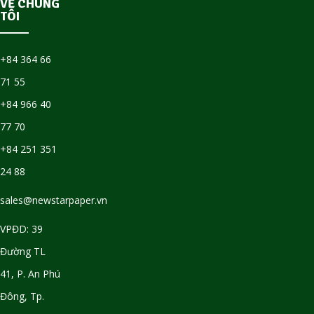
VỀ CHÚNG
TÔI
+84 364 66
71 55
+84 966 40
77 70
+84 251 351
24 88
sales@newstarpaper.vn
VPĐD: 39
Đường TL
41, P. An Phú
Đông, Tp.