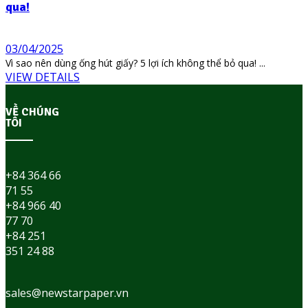
qua!
03/04/2025
Vì sao nên dùng ống hút giấy? 5 lợi ích không thể bỏ qua! ...
VIEW DETAILS
VỀ CHÚNG
TÔI
+84 364 66
71 55
+84 966 40
77 70
+84 251
351 24 88
sales@newstarpaper.vn