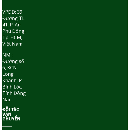
VPĐD: 39
Đường TL
41, P. An
Phú Đông,
Tp. HCM,
Việt Nam
NM :
Đường số
6, KCN
Long
Khánh, P.
Bình Lộc,
Tỉnh Đồng
Nai
ĐỐI TÁC
VẬN
CHUYỂN