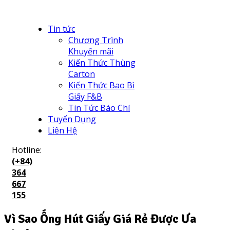
Tin tức
Chương Trình
Khuyến mãi
Kiến Thức Thùng
Carton
Kiến Thức Bao Bì
Giấy F&B
Tin Tức Báo Chí
Tuyển Dụng
Liên Hệ
Hotline:
(+84)
364
667
155
Vì Sao Ống Hút Giấy Giá Rẻ Được Ưa