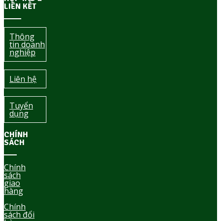
LIÊN KẾT
Thông
tin doanh
nghiệp
Liên hệ
Tuyển
dụng
CHÍNH
SÁCH
Chính
sách
giao
hàng
Chính
sách đổi