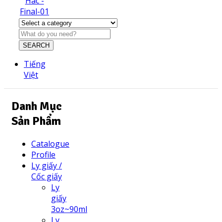
SEARCH
Tiếng
Việt
Danh Mục
Sản Phẩm
Catalogue
Profile
Ly giấy /
Cốc giấy
Ly
giấy
3oz~90ml
Ly