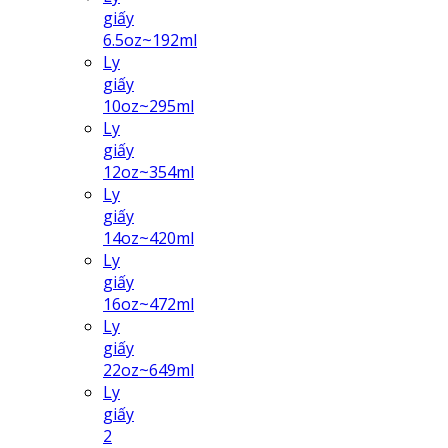
giấy
6.5oz~192ml
Ly
giấy
10oz~295ml
Ly
giấy
12oz~354ml
Ly
giấy
14oz~420ml
Ly
giấy
16oz~472ml
Ly
giấy
22oz~649ml
Ly
giấy
2