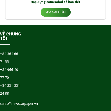
Hộp đựng cơm/salad có họa tiết
XEM SẢN PHẨM
VỀ CHÚNG
TÔI
+84 364 66
71 55
+84 966 40
77 70
+84 251 351
24 88
sales@newstarpaper.vn