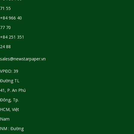
71 55
+84 966 40
77 70
+84 251 351
24 88
sales@newstarpaper.vn
VPĐD: 39
Đường TL
41, P. An Phú
Đông, Tp.
HCM, Việt
Nam
NM : Đường